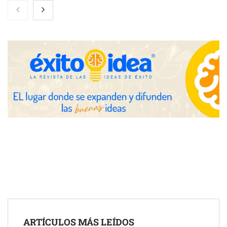
El 82% de empresas industriales no encuentra personal
disponible: 100.000€ para formar nuevos profesionales
Nicols presenta seis modelos de anillos de compromiso para el
eclipse solar del 12 de agosto
Zoomex mejora su Strategy Center con herramientas
avanzadas para trading estratégico
COMPALISS de LYSOTRIC: cuando un solo producto multiplica
las posibilidades del salón profesional
Fundación Mapfre y CISE lanzan el concurso ‘Talento Sénior’
para impulsar ideas innovadoras creadas por y para mayores
de 50 años
ARTÍCULOS MÁS LEÍDOS