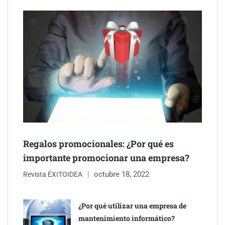
Gestoría Online reduce a unas horas el alta de autónomo
Regalos promocionales: ¿Por qué es
importante promocionar una empresa?
octubre 18, 2022
The Factory School explica por qué aprender herramientas de
Revista ÉXITOIDEA
IA ya no es suficiente para los profesionales de la arquitectura
¿Por qué utilizar una empresa de
Martín Mingorance Abogados consolida su posición como
mantenimiento informático?