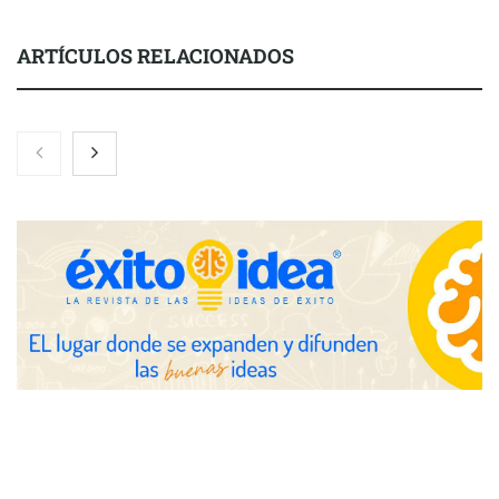
ARTÍCULOS RELACIONADOS
Nicols presenta seis modelos de anillos de compromiso para el
eclipse solar del 12 de agosto
Zoomex mejora su Strategy Center con herramientas
avanzadas para trading estratégico
COMPALISS de LYSOTRIC: cuando un solo producto multiplica
las posibilidades del salón profesional
Fundación Mapfre y CISE lanzan el concurso ‘Talento Sénior’
para impulsar ideas innovadoras creadas por y para mayores
de 50 años