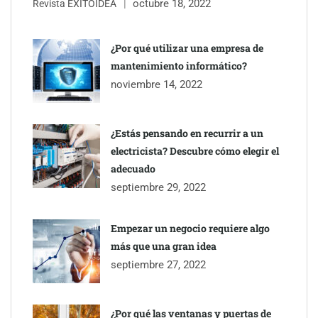
octubre 18, 2022
Revista ÉXITOIDEA
COSITAL valora positivamente el nuevo modelo de
colaboración para reforzar la capacidad técnica de los
¿Por qué utilizar una empresa de
ayuntamientos
mantenimiento informático?
noviembre 14, 2022
¿Estás pensando en recurrir a un
electricista? Descubre cómo elegir el
adecuado
septiembre 29, 2022
Empezar un negocio requiere algo
más que una gran idea
septiembre 27, 2022
Última llamada: los destinos con las mayores caídas de precios
para este agosto, según KAYAK
¿Por qué las ventanas y puertas de