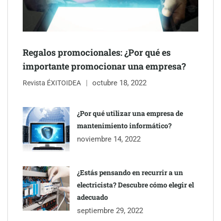
Regalos promocionales: ¿Por qué es
importante promocionar una empresa?
octubre 18, 2022
Revista ÉXITOIDEA
¿Por qué utilizar una empresa de
mantenimiento informático?
Eagle Waterproofing recomienda revisar la
noviembre 14, 2022
impermeabilización de las viviendas antes de las vacaciones
¿Estás pensando en recurrir a un
electricista? Descubre cómo elegir el
adecuado
septiembre 29, 2022