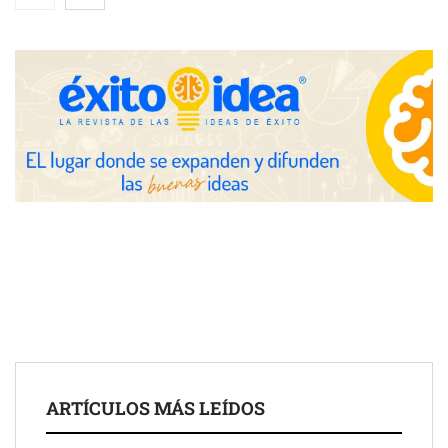
eclipse solar del 12 de agosto
Zoomex mejora su Strategy Center con herramientas
avanzadas para trading estratégico
COMPALISS de LYSOTRIC: cuando un solo producto multiplica
las posibilidades del salón profesional
Fundación Mapfre y CISE lanzan el concurso ‘Talento Sénior’
para impulsar ideas innovadoras creadas por y para mayores
de 50 años
ARTÍCULOS MÁS LEÍDOS