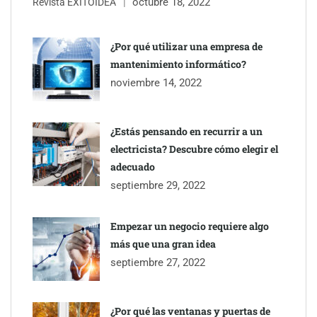
octubre 18, 2022
Revista ÉXITOIDEA
UrbanPay lanza en 19 mercados europeos su solución de pagos
inmobiliarios: hasta 82% de ahorro por cobro
¿Por qué utilizar una empresa de
mantenimiento informático?
Gestoría Online reduce a unas horas el alta de autónomo
noviembre 14, 2022
¿Estás pensando en recurrir a un
electricista? Descubre cómo elegir el
adecuado
septiembre 29, 2022
Empezar un negocio requiere algo
más que una gran idea
septiembre 27, 2022
¿Por qué las ventanas y puertas de