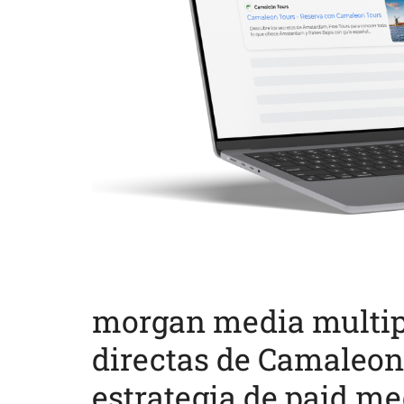
morgan media multipl
directas de Camaleon
estrategia de paid me