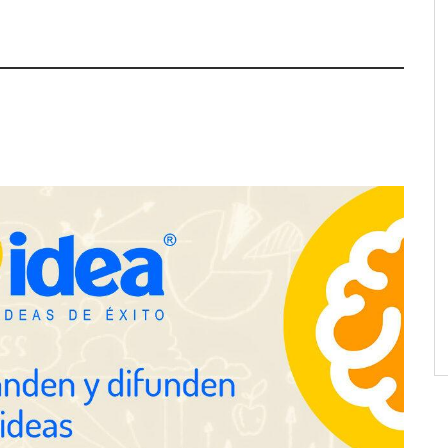
a su Strategy Center
COMPALISS de LYSOTRIC: cuando
entas avanzadas para
un solo producto multiplica las
tégico
posibilidades del salón profesional
NOVA: innovación y diseño que
transforman espacios de la mano
de Tormo Franquicias
ejora su rentabilidad
 semestre de 2026