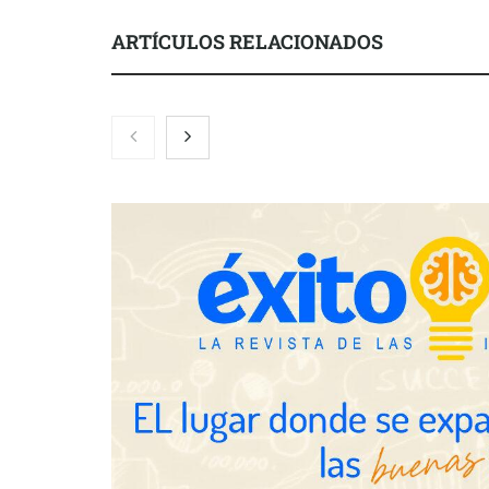
ARTÍCULOS RELACIONADOS
Nicols presenta seis modelos de
Zoomex mejor
anillos de compromiso para el
con herrami
eclipse solar del 12 de agosto
trading estra
Fundación Mapfre y CISE lanzan
el concurso ‘Talento Sénior’ para
impulsar ideas innovadoras
creadas por y para mayores de 50
años
Schaeffler m
en el primer