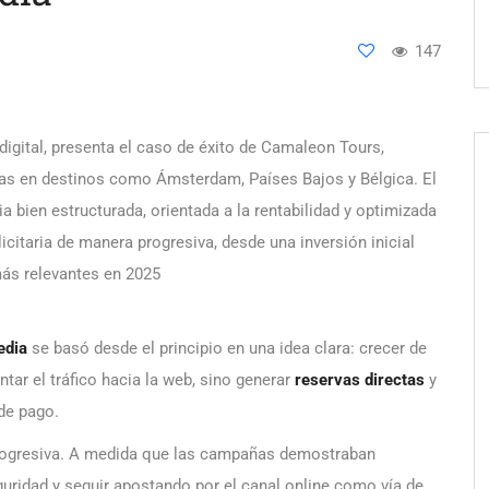
147
igital, presenta el caso de éxito de Camaleon Tours,
ias en destinos como Ámsterdam, Países Bajos y Bélgica. El
bien estructurada, orientada a la rentabilidad y optimizada
icitaria de manera progresiva, desde una inversión inicial
ás relevantes en 2025
edia
se basó desde el principio en una idea clara: crecer de
tar el tráfico hacia la web, sino generar
reservas directas
y
de pago.
ogresiva. A medida que las campañas demostraban
eguridad y seguir apostando por el canal online como vía de