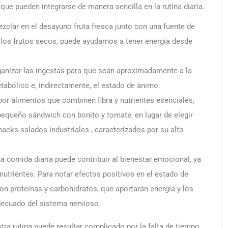
que pueden integrarse de manera sencilla en la rutina diaria.
ezclar en el desayuno fruta fresca junto con una fuente de
 los frutos secos, puede ayudarnos a tener energía desde
ganizar las ingestas para que sean aproximadamente a la
tabólico e, indirectamente, el estado de ánimo.
 por alimentos que combinen fibra y nutrientes esenciales,
pequeño sándwich con bonito y tomate, en lugar de elegir
nacks salados industriales-, caracterizados por su alto
na comida diaria puede contribuir al bienestar emocional, ya
nutrientes. Para notar efectos positivos en el estado de
on proteínas y carbohidratos, que aportarán energía y los
ecuado del sistema nervioso.
estra rutina puede resultar complicado por la falta de tiempo