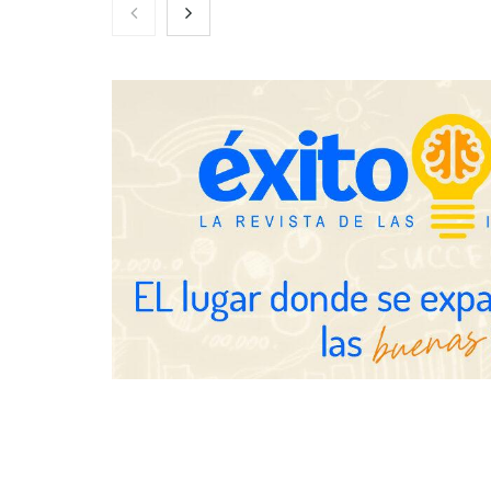
Zoomex mejora su Strategy Center
COMPALISS d
con herramientas avanzadas para
un solo produ
trading estratégico
posibilidades
NOVA: innov
transforman 
de Tormo Fr
Schaeffler mejora su rentabilidad
en el primer semestre de 2026