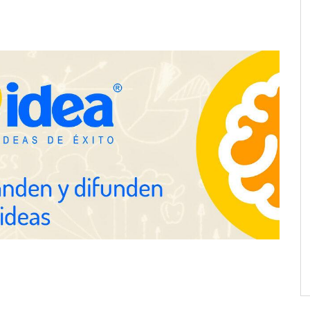
e LYSOTRIC: cuando
Fundación Mapfre y CISE lanzan
cto multiplica las
el concurso ‘Talento Sénior’ para
 del salón profesional
impulsar ideas innovadoras
creadas por y para mayores de 50
años
ación y diseño que
espacios de la mano
anquicias
Eagle Waterproofing recomienda
revisar la impermeabilización de
las viviendas antes de las
vacaciones