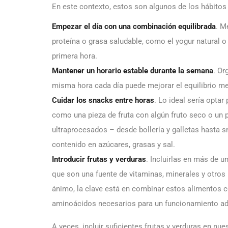
En este contexto, estos son algunos de los hábitos 
Empezar el día con una combinación equilibrada
. M
proteína o grasa saludable, como el yogur natural o
primera hora.
Mantener un horario estable durante la semana
. Or
misma hora cada día puede mejorar el equilibrio me
Cuidar los snacks entre horas
. Lo ideal sería optar
como una pieza de fruta con algún fruto seco o un 
ultraprocesados – desde bollería y galletas hasta s
contenido en azúcares, grasas y sal.
Introducir frutas y verduras
. Incluirlas en más de u
que son una fuente de vitaminas, minerales y otros 
ánimo, la clave está en combinar estos alimentos c
aminoácidos necesarios para un funcionamiento ad
A veces, incluir suficientes frutas y verduras en nu