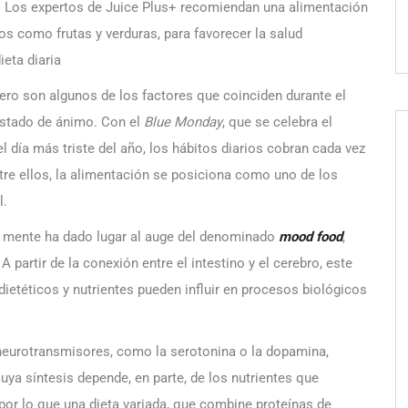
Los expertos de Juice Plus+ recomiendan una alimentación
os como frutas y verduras, para favorecer la salud
eta diaria
enero son algunos de los factores que coinciden durante el
estado de ánimo. Con el
Blue Monday
, que se celebra el
l día más triste del año, los hábitos diarios cobran cada vez
re ellos, la alimentación se posiciona como uno de los
l.
a mente ha dado lugar al auge del denominado
mood food
,
 partir de la conexión entre el intestino y el cerebro, este
ietéticos y nutrientes pueden influir en procesos biológicos
neurotransmisores, como la serotonina o la dopamina,
uya síntesis depende, en parte, de los nutrientes que
por lo que una dieta variada, que combine proteínas de