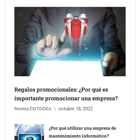
Gestoría Online reduce a unas horas el alta de autónomo
Regalos promocionales: ¿Por qué es
importante promocionar una empresa?
octubre 18, 2022
The Factory School explica por qué aprender herramientas de
Revista ÉXITOIDEA
IA ya no es suficiente para los profesionales de la arquitectura
¿Por qué utilizar una empresa de
Martín Mingorance Abogados consolida su posición como
mantenimiento informático?