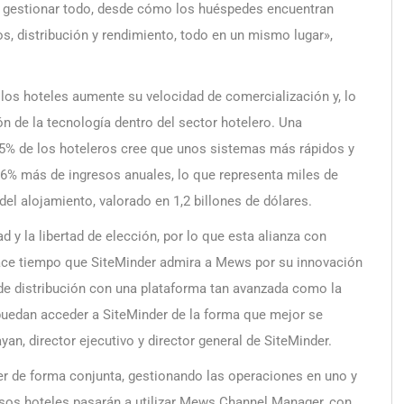
ue gestionar todo, desde cómo los huéspedes encuentran
s, distribución y rendimiento, todo en un mismo lugar»,
 los hoteles aumente su velocidad de comercialización y, lo
 de la tecnología dentro del sector hotelero. Una
 65% de los hoteleros cree que unos sistemas más rápidos y
 6% más de ingresos anuales, lo que representa miles de
el alojamiento, valorado en 1,2 billones de dólares.
 y la libertad de elección, por lo que esta alianza con
ace tiempo que SiteMinder admira a Mews por su innovación
r de distribución con una plataforma tan avanzada como la
 puedan acceder a SiteMinder de la forma que mejor se
an, director ejecutivo y director general de SiteMinder.
er de forma conjunta, gestionando las operaciones en uno y
 esos hoteles pasarán a utilizar Mews Channel Manager, con