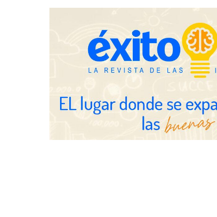
Jumpstart: E
movilidad pr
medidas que
y talento
El nuevo ma
tensionadas 
legales para 
inquilinos e
Toro Tapas inaugura su Raw Bar:
una experiencia desde mediodía
hasta el anochecer con cocina