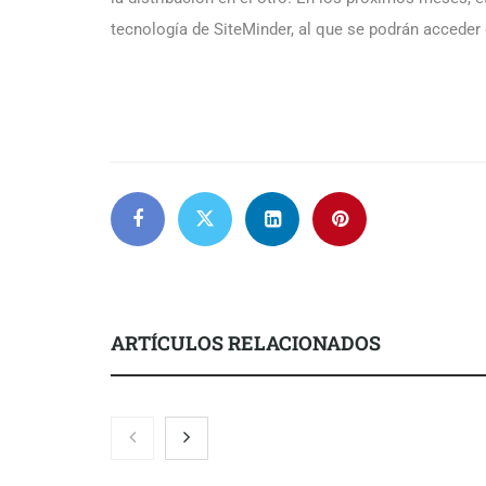
tecnología de SiteMinder, al que se podrán accede
ARTÍCULOS RELACIONADOS
Servimudanzas supera las 3.000
reseñas con 4,8 estrellas en
mudanzas en Barcelona