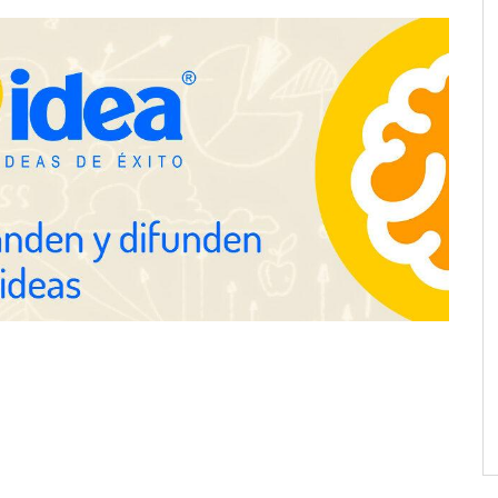
E.UU. redefine la
Esenzzia da la bienvenida a agosto
ofesional con
con descuentos del 15% en todo su
 impactan a empresas
catálogo de perfumes de
equivalencia
pa de zonas
La luz roja, el nuevo aftersun,
abre nuevos frentes
actúa en la recuperación de la piel
propietarios e
después del sol
n Cataluña