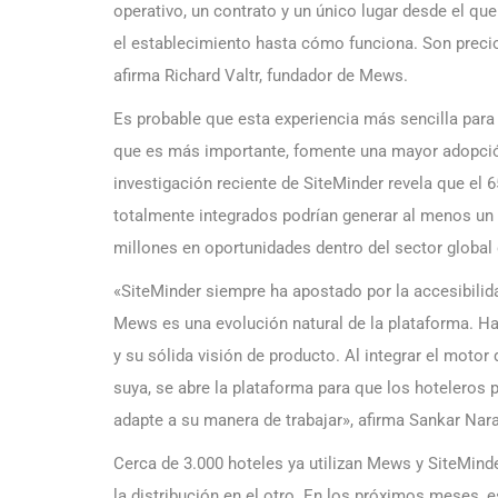
operativo, un contrato y un único lugar desde el q
el establecimiento hasta cómo funciona. Son precio
afirma Richard Valtr, fundador de Mews.
Es probable que esta experiencia más sencilla para
que es más importante, fomente una mayor adopción
investigación reciente de SiteMinder revela que el
totalmente integrados podrían generar al menos un
millones en oportunidades dentro del sector global d
«SiteMinder siempre ha apostado por la accesibilidad
Mews es una evolución natural de la plataforma. H
y su sólida visión de producto. Al integrar el moto
suya, se abre la plataforma para que los hoteleros
adapte a su manera de trabajar», afirma Sankar Naray
Cerca de 3.000 hoteles ya utilizan Mews y SiteMind
la distribución en el otro. En los próximos meses,