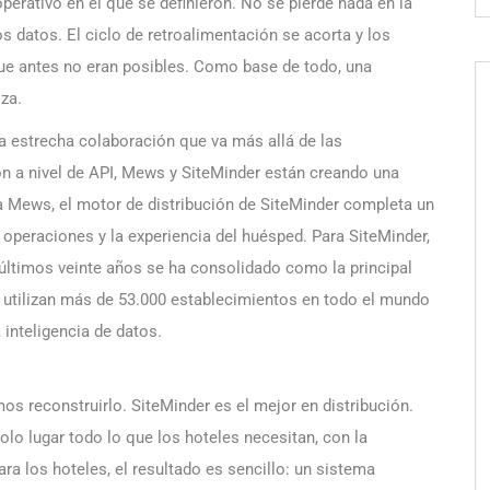
erativo en el que se definieron. No se pierde nada en la
os datos. El ciclo de retroalimentación se acorta y los
que antes no eran posibles. Como base de todo, una
iza.
na estrecha colaboración que va más allá de las
ión a nivel de API, Mews y SiteMinder están creando una
a Mews, el motor de distribución de SiteMinder completa un
 operaciones y la experiencia del huésped. Para SiteMinder,
últimos veinte años se ha consolidado como la principal
 utilizan más de 53.000 establecimientos en todo el mundo
a inteligencia de datos.
s reconstruirlo. SiteMinder es el mejor en distribución.
olo lugar todo lo que los hoteles necesitan, con la
Para los hoteles, el resultado es sencillo: un sistema