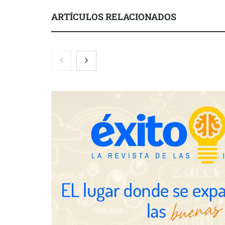
ARTÍCULOS RELACIONADOS
NOVA: innov
transforman 
de Tormo Fr
Schaeffler mejora su rentabilidad
en el primer semestre de 2026
Servimudanzas supera las 3.000
reseñas con 4,8 estrellas en
mudanzas en Barcelona