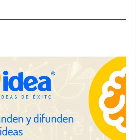
ación y diseño que
espacios de la mano
anquicias
Eagle Waterproofing recomienda
revisar la impermeabilización de
las viviendas antes de las
vacaciones