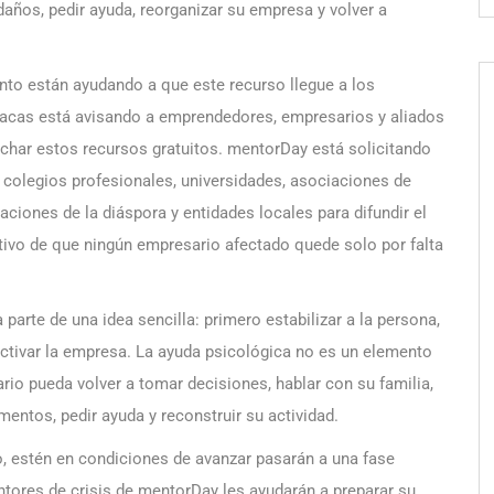
os, pedir ayuda, reorganizar su empresa y volver a
nto están ayudando a que este recurso llegue a los
racas está avisando a emprendedores, empresarios y aliados
char estos recursos gratuitos. mentorDay está solicitando
colegios profesionales, universidades, asociaciones de
ciones de la diáspora y entidades locales para difundir el
tivo de que ningún empresario afectado quede solo por falta
arte de una idea sencilla: primero estabilizar a la persona,
ctivar la empresa. La ayuda psicológica no es un elemento
rio pueda volver a tomar decisiones, hablar con su familia,
entos, pedir ayuda y reconstruir su actividad.
o, estén en condiciones de avanzar pasarán a una fase
ntores de crisis de mentorDay les ayudarán a preparar su