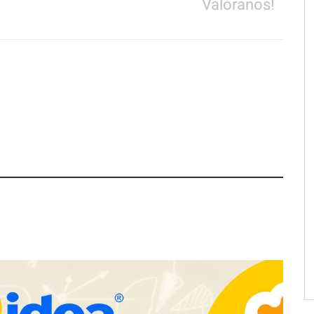
Valóranos!
apfre y CISE lanzan
Talento Sénior’ para
as innovadoras
y para mayores de 50