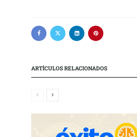
ARTÍCULOS RELACIONADOS
COMPALISS de LYSOTRIC: cuando
Fundación M
un solo producto multiplica las
el concurso ‘
posibilidades del salón profesional
impulsar ide
creadas por 
años