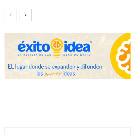
Nicols presenta seis modelos de anillos de compromiso para el
eclipse solar del 12 de agosto
Zoomex mejora su Strategy Center con herramientas
avanzadas para trading estratégico
COMPALISS de LYSOTRIC: cuando un solo producto multiplica
las posibilidades del salón profesional
Fundación Mapfre y CISE lanzan el concurso ‘Talento Sénior’
para impulsar ideas innovadoras creadas por y para mayores
de 50 años