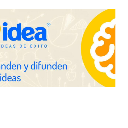
ol
entrevistas y fotografía editorial
ine reduce a unas
a de autónomo
The Factory School explica por
qué aprender herramientas de IA
ya no es suficiente para los
profesionales de la arquitectura