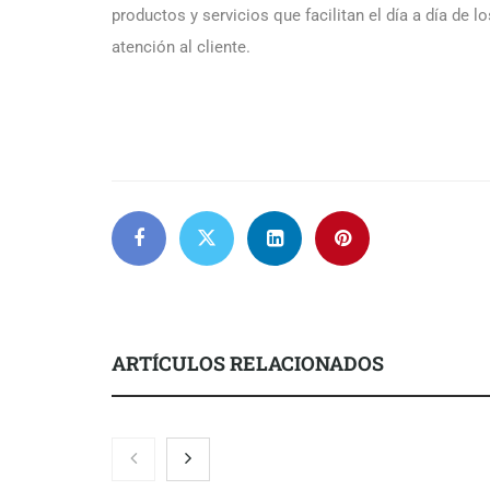
productos y servicios que facilitan el día a día de 
atención al cliente.
ARTÍCULOS RELACIONADOS
El nuevo mapa de zonas
La luz roja, 
tensionadas abre nuevos frentes
actúa en la r