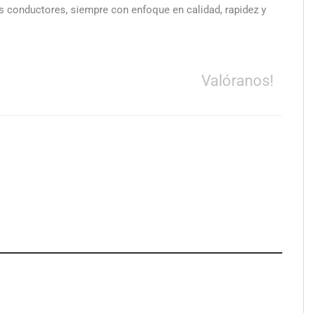
los conductores, siempre con enfoque en calidad, rapidez y
Valóranos!
el nuevo aftersun,
Eulalia Roig lanza ‘The Journal’,
ecuperación de la piel
una revista digital mensual de