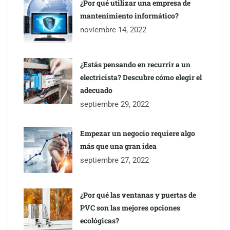
¿Por qué utilizar una empresa de
mantenimiento informático?
noviembre 14, 2022
¿Estás pensando en recurrir a un
electricista? Descubre cómo elegir el
TBKids impulsa su expansión nacional con un modelo de
adecuado
franquicia que redefine la educación tecnológica
septiembre 29, 2022
Millones de desplazamientos en verano reabren el debate sobre
Empezar un negocio requiere algo
la seguridad en las carreteras, según SMA Road Safety
más que una gran idea
septiembre 27, 2022
Perfumería Laura incorpora Nasomatto a su selección de
perfumería nicho
¿Por qué las ventanas y puertas de
PVC son las mejores opciones
ecológicas?