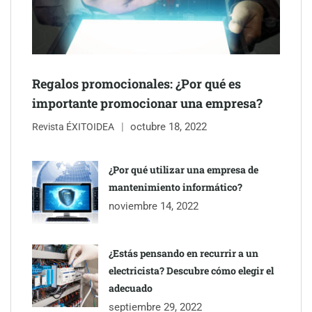
Regalos promocionales: ¿Por qué es
importante promocionar una empresa?
octubre 18, 2022
Revista ÉXITOIDEA
¿Por qué utilizar una empresa de
mantenimiento informático?
Eagle Waterproofing recomienda revisar la
noviembre 14, 2022
impermeabilización de las viviendas antes de las vacaciones
¿Estás pensando en recurrir a un
electricista? Descubre cómo elegir el
adecuado
septiembre 29, 2022