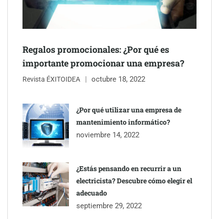
Regalos promocionales: ¿Por qué es
importante promocionar una empresa?
octubre 18, 2022
Revista ÉXITOIDEA
UrbanPay lanza en 19 mercados europeos su solución de pagos
inmobiliarios: hasta 82% de ahorro por cobro
¿Por qué utilizar una empresa de
mantenimiento informático?
Gestoría Online reduce a unas horas el alta de autónomo
noviembre 14, 2022
¿Estás pensando en recurrir a un
electricista? Descubre cómo elegir el
adecuado
septiembre 29, 2022