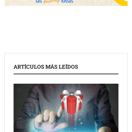
Toro Tapas inaugura su Raw Bar: una experiencia desde
mediodía hasta el anochecer con cocina abierta
El nuevo mapa de zonas tensionadas abre nuevos frentes
legales para propietarios e inquilinos en Cataluña
La luz roja, el nuevo aftersun, actúa en la recuperación de la piel
ARTÍCULOS MÁS LEÍDOS
después del sol
Eulalia Roig lanza ‘The Journal’, una revista digital mensual de
entrevistas y fotografía editorial