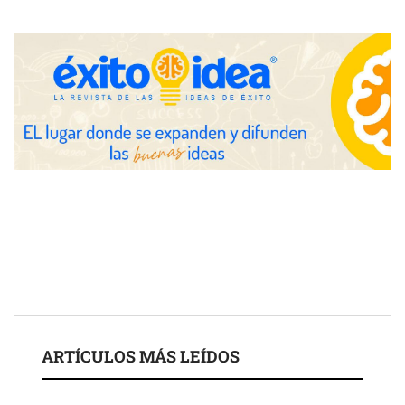
Nicols presenta seis modelos de anillos de compromiso para el
eclipse solar del 12 de agosto
Zoomex mejora su Strategy Center con herramientas
avanzadas para trading estratégico
COMPALISS de LYSOTRIC: cuando un solo producto multiplica
las posibilidades del salón profesional
Fundación Mapfre y CISE lanzan el concurso ‘Talento Sénior’
para impulsar ideas innovadoras creadas por y para mayores
de 50 años
ARTÍCULOS MÁS LEÍDOS