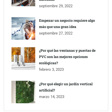
franquicia que redefine la educación tecnológica
septiembre 29, 2022
Millones de desplazamientos en verano reabren el debate sobre
Empezar un negocio requiere algo
la seguridad en las carreteras, según SMA Road Safety
más que una gran idea
septiembre 27, 2022
Perfumería Laura incorpora Nasomatto a su selección de
perfumería nicho
¿Por qué las ventanas y puertas de
PVC son las mejores opciones
ecológicas?
febrero 3, 2023
¿Por qué elegir un jardín vertical
artificial?
marzo 14, 2023