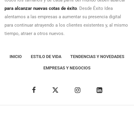
todos los tamaños y de cada parte del mundo deben abarcar
para alcanzar nuevas cotas de éxito
. Desde Éxito Idea
alentamos a las empresas a aumentar su presencia digital
para continuar atrayendo a los clientes existentes y, al mismo
tiempo, atraer a otros nuevos.
INICIO
ESTILO DE VIDA
TENDENCIAS Y NOVEDADES
EMPRESAS Y NEGOCIOS
Éxito Idea
Aviso
legal
Política de Privacidad
Política de Cookies