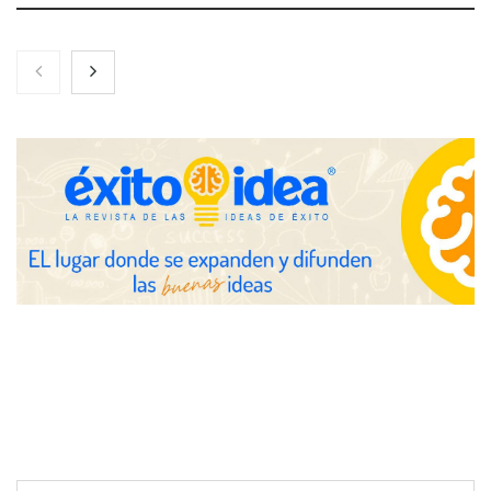
Nicols presenta seis modelos de anillos de compromiso para el
eclipse solar del 12 de agosto
Zoomex mejora su Strategy Center con herramientas
avanzadas para trading estratégico
COMPALISS de LYSOTRIC: cuando un solo producto multiplica
las posibilidades del salón profesional
Fundación Mapfre y CISE lanzan el concurso ‘Talento Sénior’
para impulsar ideas innovadoras creadas por y para mayores
de 50 años