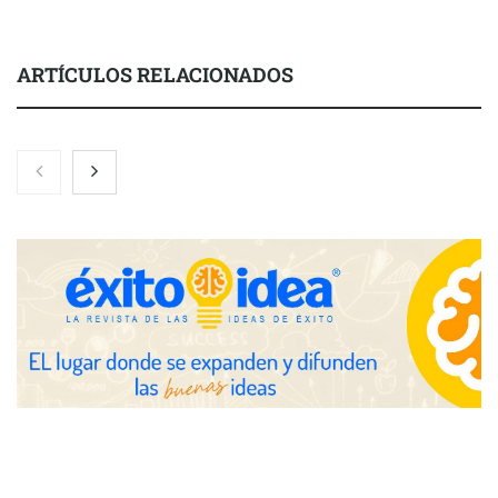
ARTÍCULOS RELACIONADOS
Nicols presenta seis modelos de anillos de compromiso para el
eclipse solar del 12 de agosto
Zoomex mejora su Strategy Center con herramientas
avanzadas para trading estratégico
COMPALISS de LYSOTRIC: cuando un solo producto multiplica
las posibilidades del salón profesional
Fundación Mapfre y CISE lanzan el concurso ‘Talento Sénior’
para impulsar ideas innovadoras creadas por y para mayores
de 50 años