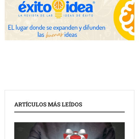
eclipse solar del 12 de agosto
Zoomex mejora su Strategy Center con herramientas
avanzadas para trading estratégico
COMPALISS de LYSOTRIC: cuando un solo producto multiplica
las posibilidades del salón profesional
Fundación Mapfre y CISE lanzan el concurso ‘Talento Sénior’
para impulsar ideas innovadoras creadas por y para mayores
de 50 años
ARTÍCULOS MÁS LEÍDOS