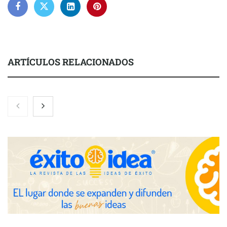
ARTÍCULOS RELACIONADOS
Nicols presenta seis modelos de anillos de compromiso para el
eclipse solar del 12 de agosto
Zoomex mejora su Strategy Center con herramientas
avanzadas para trading estratégico
COMPALISS de LYSOTRIC: cuando un solo producto multiplica
las posibilidades del salón profesional
Fundación Mapfre y CISE lanzan el concurso ‘Talento Sénior’