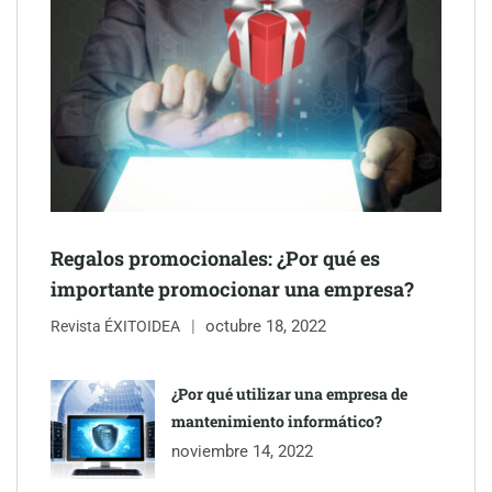
inmobiliarios: hasta 82% de ahorro por cobro
Gestoría Online reduce a unas horas el alta de autónomo
Regalos promocionales: ¿Por qué es
importante promocionar una empresa?
octubre 18, 2022
Revista ÉXITOIDEA
¿Por qué utilizar una empresa de
The Factory School explica por qué aprender herramientas de
mantenimiento informático?
IA ya no es suficiente para los profesionales de la arquitectura
noviembre 14, 2022