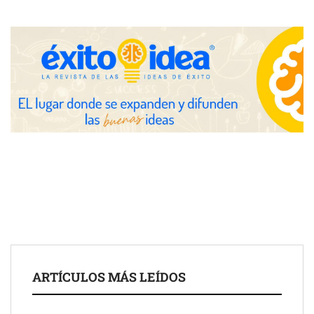
Nicols presenta seis modelos de anillos de compromiso para el
eclipse solar del 12 de agosto
Zoomex mejora su Strategy Center con herramientas
avanzadas para trading estratégico
COMPALISS de LYSOTRIC: cuando un solo producto multiplica
las posibilidades del salón profesional
Fundación Mapfre y CISE lanzan el concurso ‘Talento Sénior’
para impulsar ideas innovadoras creadas por y para mayores
de 50 años
ARTÍCULOS MÁS LEÍDOS