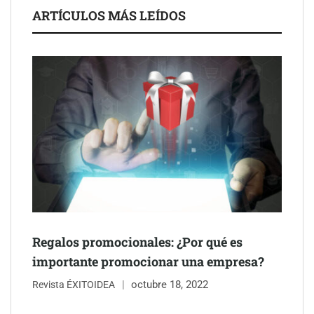
La luz roja, el nuevo aftersun, actúa en la recuperación de la piel
ARTÍCULOS MÁS LEÍDOS
después del sol
Eulalia Roig lanza ‘The Journal’, una revista digital mensual de
entrevistas y fotografía editorial
Regalos promocionales: ¿Por qué es
importante promocionar una empresa?
octubre 18, 2022
Revista ÉXITOIDEA
UrbanPay lanza en 19 mercados europeos su solución de pagos