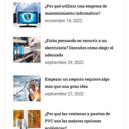
inmobiliarios: hasta 82% de ahorro por cobro
¿Por qué utilizar una empresa de
mantenimiento informático?
Gestoría Online reduce a unas horas el alta de autónomo
noviembre 14, 2022
¿Estás pensando en recurrir a un
electricista? Descubre cómo elegir el
adecuado
septiembre 29, 2022
Empezar un negocio requiere algo
más que una gran idea
septiembre 27, 2022
¿Por qué las ventanas y puertas de
PVC son las mejores opciones
ecológicas?