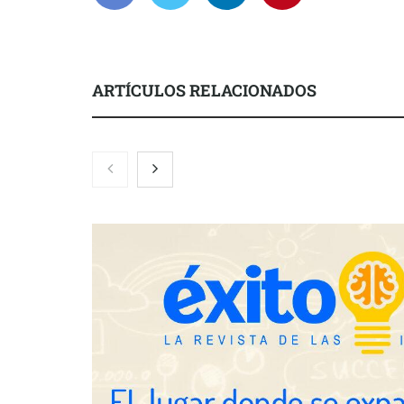
ARTÍCULOS RELACIONADOS
Nicols presenta seis modelos de
Zoomex mejor
anillos de compromiso para el
con herrami
eclipse solar del 12 de agosto
trading estra
Fundación Mapfre y CISE lanzan
el concurso ‘Talento Sénior’ para
impulsar ideas innovadoras
creadas por y para mayores de 50
años
Schaeffler m