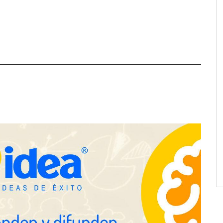
a su Strategy Center
COMPALISS de LYSOTRIC: cuando
entas avanzadas para
un solo producto multiplica las
tégico
posibilidades del salón profesional
NOVA: innovación y diseño que
transforman espacios de la mano
de Tormo Franquicias
ejora su rentabilidad