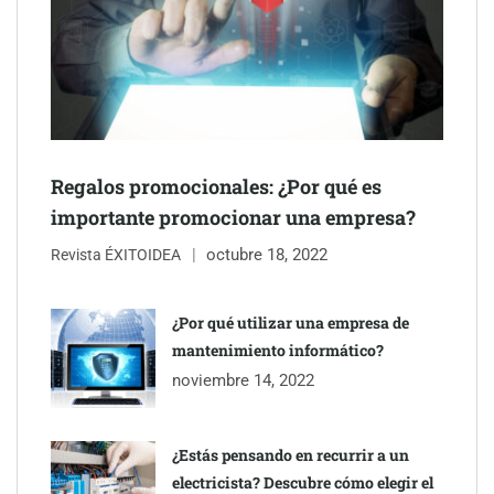
mano de Tormo Franquicias
Regalos promocionales: ¿Por qué es
importante promocionar una empresa?
octubre 18, 2022
Revista ÉXITOIDEA
¿Por qué utilizar una empresa de
mantenimiento informático?
Eagle Waterproofing recomienda revisar la
noviembre 14, 2022
impermeabilización de las viviendas antes de las vacaciones
¿Estás pensando en recurrir a un
electricista? Descubre cómo elegir el