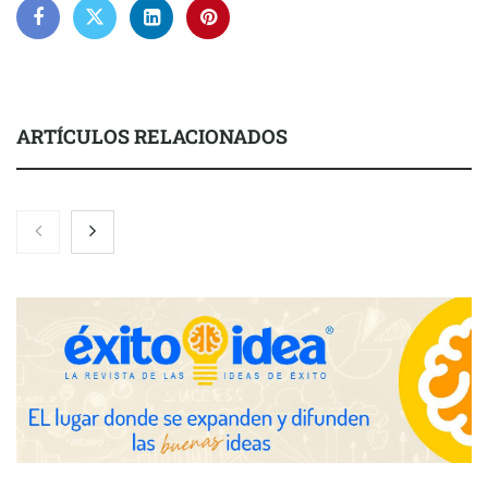
ARTÍCULOS RELACIONADOS
Nicols presenta seis modelos de anillos de compromiso para el
eclipse solar del 12 de agosto
Zoomex mejora su Strategy Center con herramientas
avanzadas para trading estratégico
COMPALISS de LYSOTRIC: cuando un solo producto multiplica
las posibilidades del salón profesional
Fundación Mapfre y CISE lanzan el concurso ‘Talento Sénior’