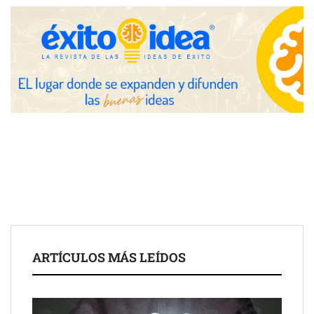
Zoomex mejora su Strategy Center con herramientas
avanzadas para trading estratégico
COMPALISS de LYSOTRIC: cuando un solo producto multiplica
las posibilidades del salón profesional
Fundación Mapfre y CISE lanzan el concurso ‘Talento Sénior’
para impulsar ideas innovadoras creadas por y para mayores
de 50 años
ARTÍCULOS MÁS LEÍDOS