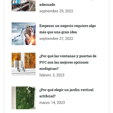
adecuado
septiembre 29, 2022
Esenzzia da la bienvenida a agosto con descuentos del 15% en
todo su catálogo de perfumes de equivalencia
Empezar un negocio requiere algo
más que una gran idea
septiembre 27, 2022
¿Por qué las ventanas y puertas de
PVC son las mejores opciones
ecológicas?
febrero 3, 2023
¿Por qué elegir un jardín vertical
artificial?
Toro Tapas inaugura su Raw Bar: una experiencia desde
marzo 14, 2023
mediodía hasta el anochecer con cocina abierta