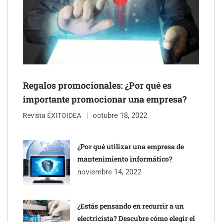
Regalos promocionales: ¿Por qué es
Jumpstart: EE.UU. redefine la movilidad profesional con
importante promocionar una empresa?
medidas que impactan a empresas y talento
octubre 18, 2022
Revista ÉXITOIDEA
¿Por qué utilizar una empresa de
mantenimiento informático?
noviembre 14, 2022
¿Estás pensando en recurrir a un
electricista? Descubre cómo elegir el