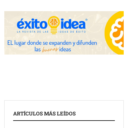
Zoomex mejora su Strategy Center con herramientas
avanzadas para trading estratégico
COMPALISS de LYSOTRIC: cuando un solo producto multiplica
las posibilidades del salón profesional
Fundación Mapfre y CISE lanzan el concurso ‘Talento Sénior’
para impulsar ideas innovadoras creadas por y para mayores
de 50 años
ARTÍCULOS MÁS LEÍDOS