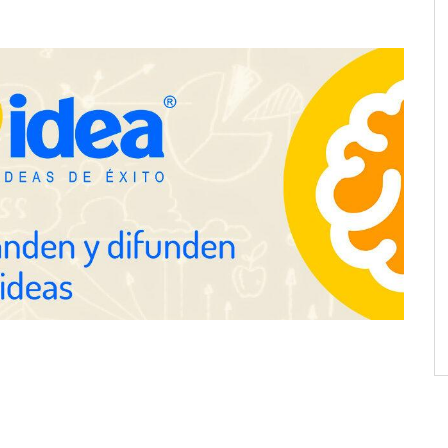
ra positivamente el
Última llamada: los destinos con
 de colaboración
las mayores caídas de precios para
 la capacidad técnica
este agosto, según KAYAK
amientos
desplazamientos en
Perfumería Laura incorpora
n el debate sobre la
Nasomatto a su selección de
las carreteras, según
perfumería nicho
fety