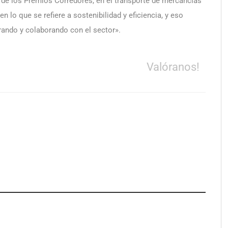
 de los Premios Corredores, en el transporte de mercancías
n lo que se refiere a sostenibilidad y eficiencia, y eso
ando y colaborando con el sector».
Valóranos!