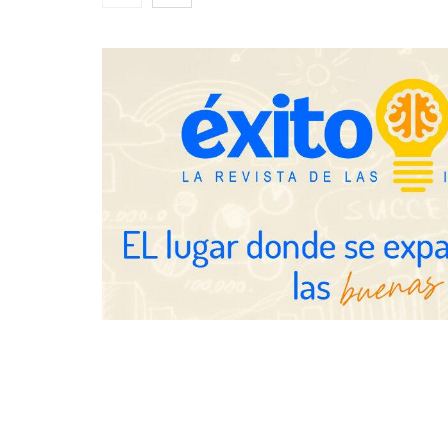
hostelería de Sevilla conectando
lonjas con establecimientos
COSITAL valo
nuevo modelo
para reforzar
de los ayunt
Millones de 
verano reabre
seguridad en 
SMA Road Sa
TBKids impulsa su expansión
nacional con un modelo de