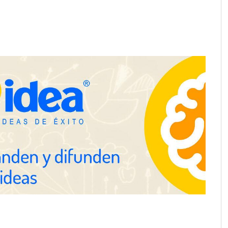
Martín Mingorance Abogados
consolida su posición como
despacho de abogados Málaga de
referencia para empresas y
particulares
School explica por
 herramientas de IA
ciente para los
 de la arquitectura