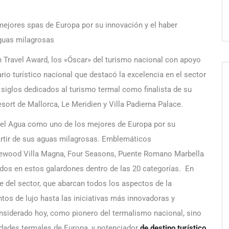
mejores spas de Europa por su innovación y el haber
aguas milagrosas
n Travel Award, los «Óscar» del turismo nacional con apoyo
io turístico nacional que destacó la excelencia en el sector
 siglos dedicados al turismo termal como finalista de su
ort de Mallorca, Le Meridien y Villa Padierna Palace.
del Agua como uno de los mejores de Europa por su
artir de sus aguas milagrosas. Emblemáticos
sewood Villa Magna, Four Seasons, Puente Romano Marbella
dos en estos galardones dentro de las 20 categorías. En
e del sector, que abarcan todos los aspectos de la
ntos de lujo hasta las iniciativas más innovadoras y
nsiderado hoy, como pionero del termalismo nacional, sino
udades termales de Europa, y potenciador
de destino turístico