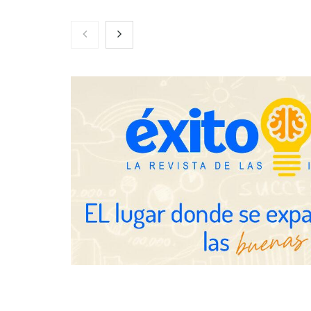
Gestoría Online reduce a unas
horas el alta de autónomo
The Factory 
qué aprender
ya no es sufi
profesionales
Brisas del Estrecho abastece a la
hostelería de Sevilla conectando
lonjas con establecimientos