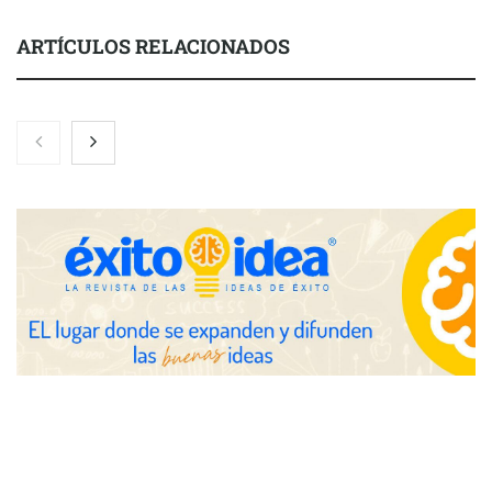
ARTÍCULOS RELACIONADOS
Nicols presenta seis modelos de anillos de compromiso para el
eclipse solar del 12 de agosto
Zoomex mejora su Strategy Center con herramientas
avanzadas para trading estratégico
COMPALISS de LYSOTRIC: cuando un solo producto multiplica
las posibilidades del salón profesional
Fundación Mapfre y CISE lanzan el concurso ‘Talento Sénior’
para impulsar ideas innovadoras creadas por y para mayores
de 50 años