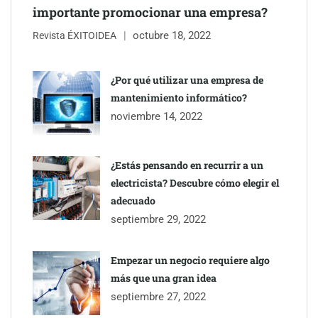
importante promocionar una empresa?
octubre 18, 2022
Revista ÉXITOIDEA
UrbanPay lanza en 19 mercados europeos su solución de pagos
inmobiliarios: hasta 82% de ahorro por cobro
¿Por qué utilizar una empresa de
mantenimiento informático?
Gestoría Online reduce a unas horas el alta de autónomo
noviembre 14, 2022
¿Estás pensando en recurrir a un
electricista? Descubre cómo elegir el
adecuado
septiembre 29, 2022
Empezar un negocio requiere algo
más que una gran idea
septiembre 27, 2022