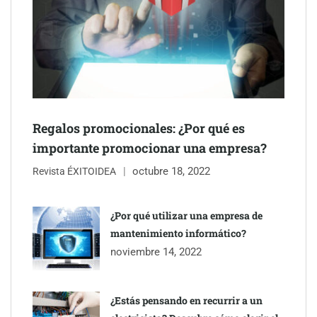
Gestoría Online reduce a unas horas el alta de autónomo
Regalos promocionales: ¿Por qué es
importante promocionar una empresa?
octubre 18, 2022
Revista ÉXITOIDEA
¿Por qué utilizar una empresa de
The Factory School explica por qué aprender herramientas de
mantenimiento informático?
IA ya no es suficiente para los profesionales de la arquitectura
noviembre 14, 2022
¿Estás pensando en recurrir a un