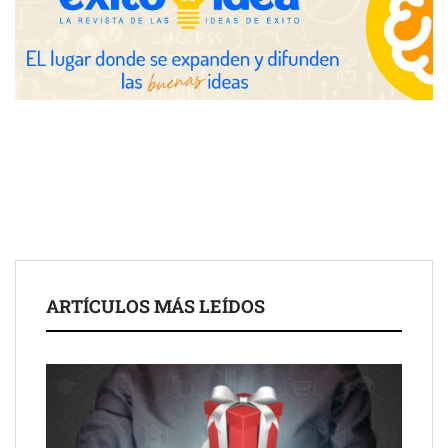
Eulalia Roig lanza ‘The Journal’, una revista digital mensual de
entrevistas y fotografía editorial
ARTÍCULOS MÁS LEÍDOS
UrbanPay lanza en 19 mercados europeos su solución de pagos
inmobiliarios: hasta 82% de ahorro por cobro