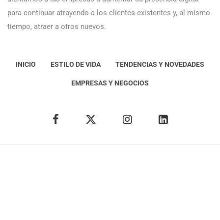
para continuar atrayendo a los clientes existentes y, al mismo
tiempo, atraer a otros nuevos.
INICIO
ESTILO DE VIDA
TENDENCIAS Y NOVEDADES
EMPRESAS Y NEGOCIOS
Éxito Idea
Aviso
legal
Política de Privacidad
Política de Cookies
Condiciones de uso