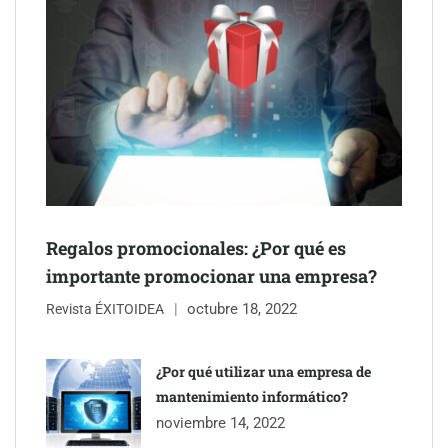
mano de Tormo Franquicias
Regalos promocionales: ¿Por qué es
importante promocionar una empresa?
octubre 18, 2022
Revista ÉXITOIDEA
Eagle Waterproofing recomienda revisar la
impermeabilización de las viviendas antes de las vacaciones
¿Por qué utilizar una empresa de
mantenimiento informático?
Servimudanzas supera las 3.000 reseñas con 4,8 estrellas en
noviembre 14, 2022
mudanzas en Barcelona