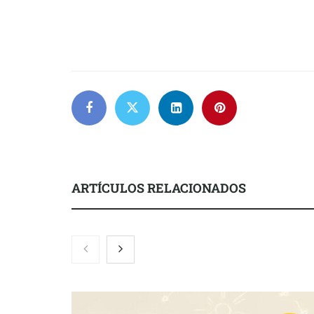
ARTÍCULOS RELACIONADOS
COMPALISS de LYSOTRIC: cuando
Fundación M
un solo producto multiplica las
el concurso ‘
posibilidades del salón profesional
impulsar ide
creadas por 