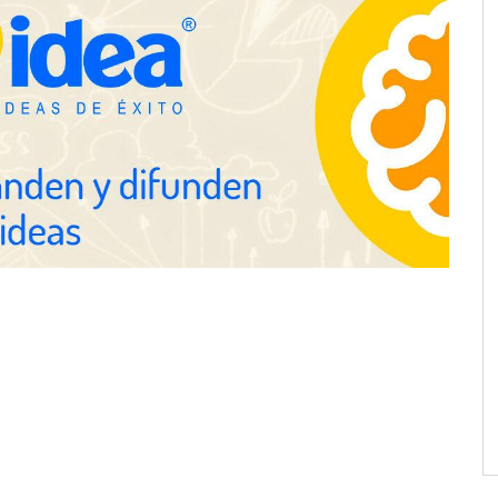
Schaeffler mejora su rentabilidad
en el primer semestre de 2026
Servimudanzas supera las 3.000
reseñas con 4,8 estrellas en
mudanzas en Barcelona
proofing recomienda
mpermeabilización de
 antes de las