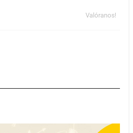
Valóranos!
apfre y CISE lanzan
Talento Sénior’ para
as innovadoras
y para mayores de 50