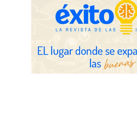
años
NOVA: innovación y diseño que
transforman espacios de la mano
de Tormo Franquicias
Eagle Water
revisar la i
las viviendas
vacaciones