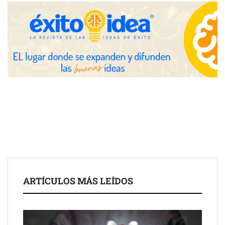
Nicols presenta seis modelos de anillos de compromiso para el
eclipse solar del 12 de agosto
Zoomex mejora su Strategy Center con herramientas
avanzadas para trading estratégico
COMPALISS de LYSOTRIC: cuando un solo producto multiplica
las posibilidades del salón profesional
Fundación Mapfre y CISE lanzan el concurso ‘Talento Sénior’
para impulsar ideas innovadoras creadas por y para mayores
de 50 años
ARTÍCULOS MÁS LEÍDOS