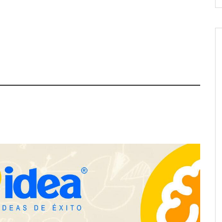
a su Strategy Center
COMPALISS de LYSOTRIC: cuando
entas avanzadas para
un solo producto multiplica las
tégico
posibilidades del salón profesional
NOVA: innovación y diseño que
transforman espacios de la mano
de Tormo Franquicias