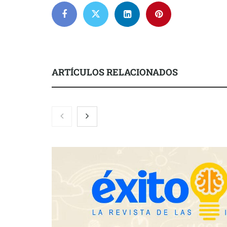
ARTÍCULOS RELACIONADOS
Nicols presenta seis modelos de
Zoomex mejor
anillos de compromiso para el
con herrami
eclipse solar del 12 de agosto
trading estra
Fundación Mapfre y CISE lanzan
el concurso ‘Talento Sénior’ para
impulsar ideas innovadoras
creadas por y para mayores de 50
años