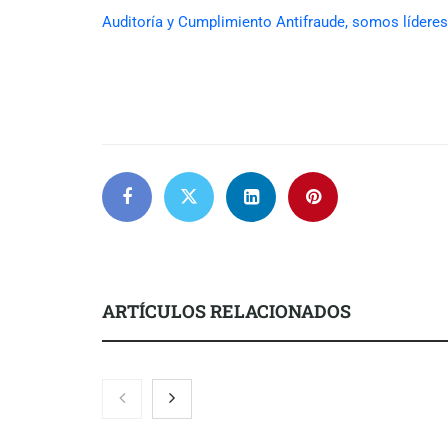
Auditoría y Cumplimiento Antifraude, somos lídere
ARTÍCULOS RELACIONADOS
Zoomex mejora su Strategy Center
COMPALISS d
con herramientas avanzadas para
un solo produ
trading estratégico
posibilidades