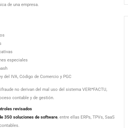
mica de una empresa.
tos
s
cativas
nes especiales
hash
ey del IVA, Código de Comercio y PGC
ntifraude no derivan del mal uso del sistema VERI*FACTU,
roceso contable y de gestión.
troles revisados
e 350 soluciones de software
, entre ellas ERPs, TPVs, SaaS
 contables.