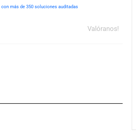
s con más de 350 soluciones auditadas
Valóranos!
e LYSOTRIC: cuando
Fundación Mapfre y CISE lanzan
cto multiplica las
el concurso ‘Talento Sénior’ para
 del salón profesional
impulsar ideas innovadoras