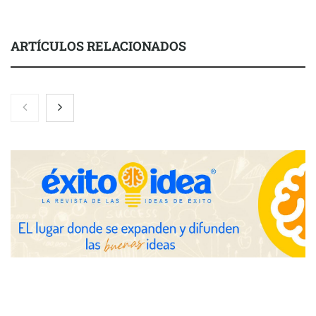
ARTÍCULOS RELACIONADOS
Nicols presenta seis modelos de anillos de compromiso para el
eclipse solar del 12 de agosto
Zoomex mejora su Strategy Center con herramientas
avanzadas para trading estratégico
COMPALISS de LYSOTRIC: cuando un solo producto multiplica
las posibilidades del salón profesional
Fundación Mapfre y CISE lanzan el concurso ‘Talento Sénior’
para impulsar ideas innovadoras creadas por y para mayores
de 50 años