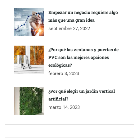
Empezar un negocio requiere algo
TBKids impulsa su expansión nacional con un modelo de
más que una gran idea
franquicia que redefine la educación tecnológica
septiembre 27, 2022
Millones de desplazamientos en verano reabren el debate sobre
¿Por qué las ventanas y puertas de
la seguridad en las carreteras, según SMA Road Safety
PVC son las mejores opciones
ecológicas?
febrero 3, 2023
¿Por qué elegir un jardín vertical
artificial?
marzo 14, 2023