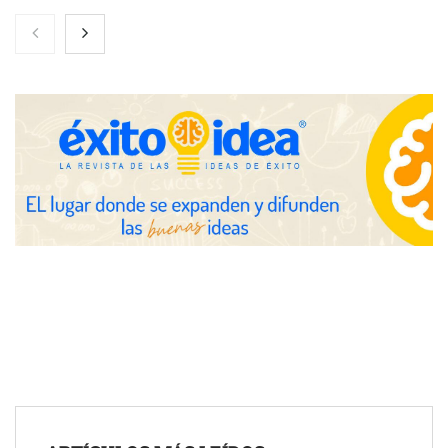
Nicols presenta seis modelos de anillos de compromiso para el
eclipse solar del 12 de agosto
Zoomex mejora su Strategy Center con herramientas
avanzadas para trading estratégico
COMPALISS de LYSOTRIC: cuando un solo producto multiplica
las posibilidades del salón profesional
Fundación Mapfre y CISE lanzan el concurso ‘Talento Sénior’
para impulsar ideas innovadoras creadas por y para mayores
de 50 años