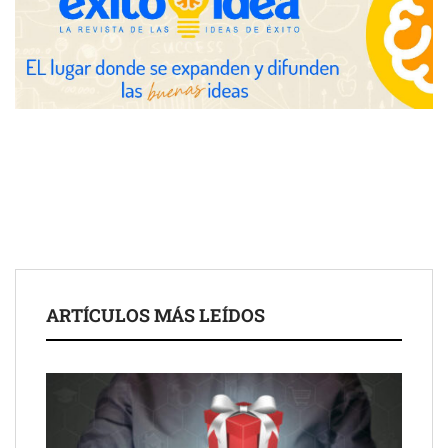
Toro Tapas inaugura su Raw Bar: una experiencia desde
mediodía hasta el anochecer con cocina abierta
El nuevo mapa de zonas tensionadas abre nuevos frentes
legales para propietarios e inquilinos en Cataluña
La luz roja, el nuevo aftersun, actúa en la recuperación de la piel
ARTÍCULOS MÁS LEÍDOS
después del sol
Eulalia Roig lanza ‘The Journal’, una revista digital mensual de
entrevistas y fotografía editorial