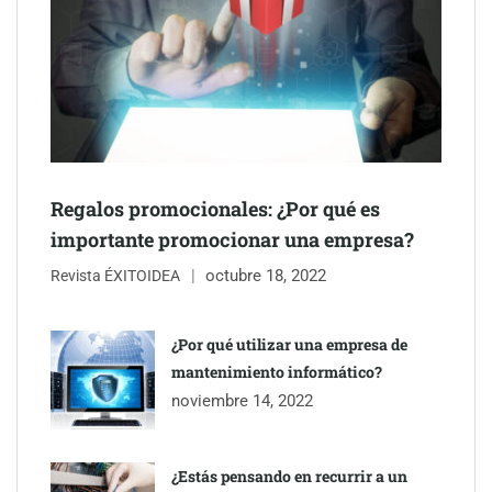
Regalos promocionales: ¿Por qué es
importante promocionar una empresa?
octubre 18, 2022
Revista ÉXITOIDEA
UrbanPay lanza en 19 mercados europeos su solución de pagos
inmobiliarios: hasta 82% de ahorro por cobro
¿Por qué utilizar una empresa de
mantenimiento informático?
Gestoría Online reduce a unas horas el alta de autónomo
noviembre 14, 2022
¿Estás pensando en recurrir a un