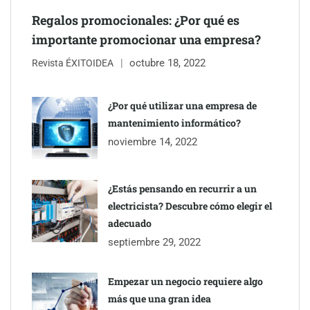
Regalos promocionales: ¿Por qué es
importante promocionar una empresa?
octubre 18, 2022
Revista ÉXITOIDEA
Eagle Waterproofing recomienda revisar la
impermeabilización de las viviendas antes de las vacaciones
¿Por qué utilizar una empresa de
mantenimiento informático?
Servimudanzas supera las 3.000 reseñas con 4,8 estrellas en
noviembre 14, 2022
mudanzas en Barcelona
¿Estás pensando en recurrir a un
electricista? Descubre cómo elegir el
adecuado
septiembre 29, 2022
Empezar un negocio requiere algo
más que una gran idea