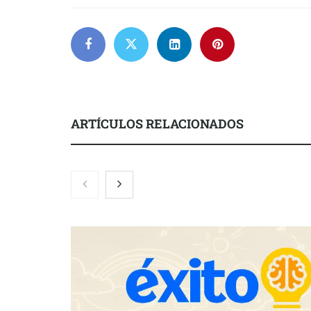
ARTÍCULOS RELACIONADOS
Nicols presenta seis modelos de
Zoomex mejor
anillos de compromiso para el
con herrami
eclipse solar del 12 de agosto
trading estra
Fundación Mapfre y CISE lanzan
el concurso ‘Talento Sénior’ para
impulsar ideas innovadoras
creadas por y para mayores de 50