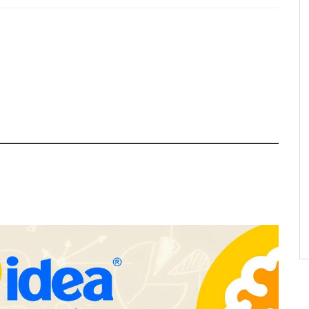
a su Strategy Center
COMPALISS de LYSOTRIC: cuando
entas avanzadas para
un solo producto multiplica las
tégico
posibilidades del salón profesional
NOVA: innovación y diseño que
transforman espacios de la mano
de Tormo Franquicias