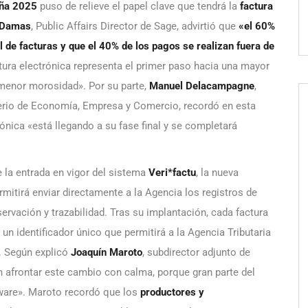
ña 2025
puso de relieve el papel clave que tendrá la
factura
 Damas
, Public Affairs Director de Sage, advirtió que
«el 60%
de facturas y que el 40% de los pagos se realizan fuera de
tura electrónica representa el primer paso hacia una mayor
 menor morosidad». Por su parte,
Manuel Delacampagne
,
sterio de Economía, Empresa y Comercio, recordó en esta
ónica «está llegando a su fase final y se completará
 la entrada en vigor del sistema
Veri*factu
, la nueva
rmitirá enviar directamente a la Agencia los registros de
ervación y trazabilidad. Tras su implantación, cada factura
 un identificador único que permitirá a la Agencia Tributaria
s. Según explicó
Joaquín Maroto
, subdirector adjunto de
n afrontar este cambio con calma, porque gran parte del
tware». Maroto recordó que los
productores y