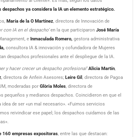
ompañamiento al cliente». Es más, según los datos
s despachos ya considera la IA un elemento estratégico.
hos,
María de la O Martínez
, directora de Innovación de
 con IA en el despacho’
en la que participaron
José María
 Management,
e
Inmaculada Romero,
gestora administrativa
da,
consultora IA & innovación y cofundadora de Mujeres
tan despachos profesionales ante el despliegue de la IA.
ner y hacer crecer un despacho profesional’
Alicia Martín
,
z
, directora de Anfein Asesores;
Leire Gil
, directora de Pagoa
TIUM, moderadas por
Glòria Moles
, directora de
los pequeños y medianos despachos. Coincidieron en que el
la idea de ser «un mal necesario». «Fuimos servicios
mos reivindicar ese papel; los despachos cuidamos de las
as».
e 160 empresas expositoras
, entre las que destacan: