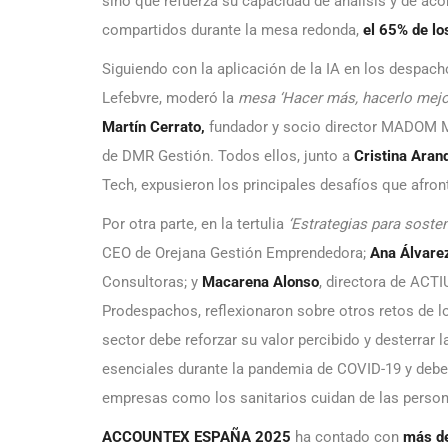
sino que refuerza su capacidad de análisis y de ac
compartidos durante la mesa redonda,
el 65% de lo
Siguiendo con la aplicación de la IA en los despac
Lefebvre, moderó la
mesa ‘Hacer más, hacerlo mejor
Martín Cerrato,
fundador y socio director MADOM
de DMR Gestión. Todos ellos, junto a
Cristina Aran
Tech,
expusieron los principales desafíos que afron
Por otra parte, en la tertulia
‘Estrategias para soste
CEO de Orejana Gestión Emprendedora;
Ana Álvare
Consultoras; y
Macarena Alonso
, directora de AC
Prodespachos, reflexionaron sobre otros retos de 
sector debe reforzar su valor percibido y desterrar 
esenciales durante la pandemia de COVID-19 y debe
empresas como los sanitarios cuidan de las person
ACCOUNTEX ESPAÑA 2025
ha contado con
más d