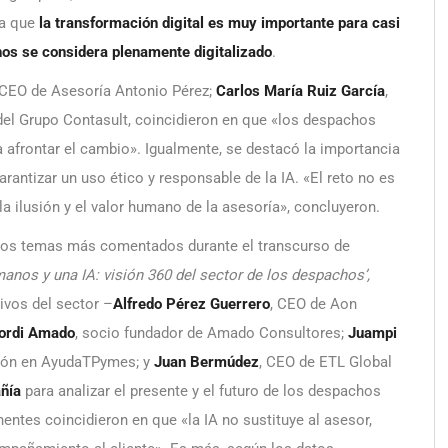
 a que
la transformación digital es muy importante para casi
hos se considera plenamente digitalizado
.
CEO de Asesoría Antonio Pérez;
Carlos María Ruiz García
,
del Grupo Contasult, coincidieron en que «los despachos
ra afrontar el cambio». Igualmente, se destacó la importancia
garantizar un uso ético y responsable de la IA. «El reto no es
la ilusión y el valor humano de la asesoría», concluyeron.
 los temas más comentados durante el transcurso de
manos y una IA: visión 360 del sector de los despachos’,
ivos del sector –
Alfredo Pérez Guerrero
, CEO de Aon
ordi Amado
, socio fundador de Amado Consultores;
Juampi
sión en AyudaTPymes; y
Juan Bermúdez
, CEO de ETL Global
añía
para analizar el presente y el futuro de los despachos
nentes coincidieron en que «la IA no sustituye al asesor,