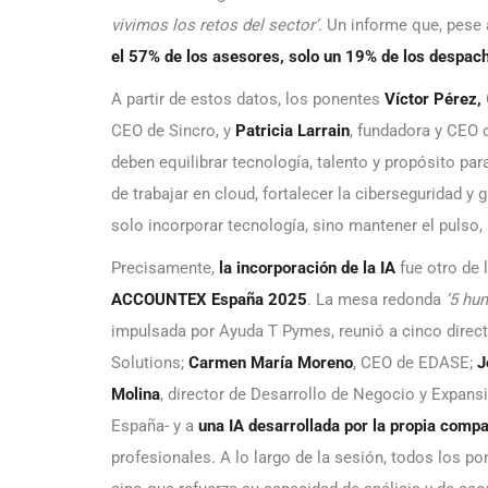
vivimos los retos del sector’.
Un informe que, pese
el 57% de los asesores, solo un 19% de los despac
A partir de estos datos, los ponentes
Víctor Pérez,
CEO de Sincro, y
Patricia Larrain
, fundadora y CEO 
deben equilibrar tecnología, talento y propósito pa
de trabajar en cloud, fortalecer la ciberseguridad y 
solo incorporar tecnología, sino mantener el pulso, 
Precisamente,
la incorporación de la IA
fue otro de
ACCOUNTEX España 2025
. La mesa redonda
‘5 hu
impulsada por Ayuda T Pymes, reunió a cinco direct
Solutions;
Carmen María Moreno
, CEO de EDASE;
J
Molina
, director de Desarrollo de Negocio y Expan
España- y a
una IA desarrollada por la propia comp
profesionales. A lo largo de la sesión, todos los po