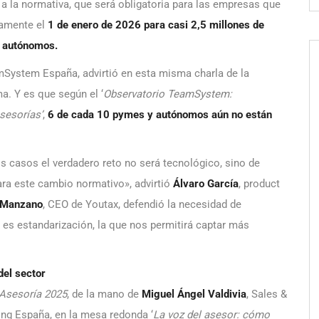
a la normativa, que será obligatoria para las empresas que
tamente el
1 de enero de 2026 para casi 2,5 millones de
de autónomos.
mSystem España, advirtió en esta misma charla de la
a. Y es que según el ‘
Observatorio TeamSystem:
sesorías’
,
6 de cada 10 pymes y autónomos aún no están
 casos el verdadero reto no será tecnológico, sino de
ara este cambio normativo», advirtió
Álvaro García
, product
 Manzano
, CEO de Youtax, defendió la necesidad de
6 es estandarización, la que nos permitirá captar más
del sector
 Asesoría 2025
, de la mano de
Miguel Ángel Valdivia
, Sales &
ng España, en la mesa redonda ‘
La voz del asesor: cómo